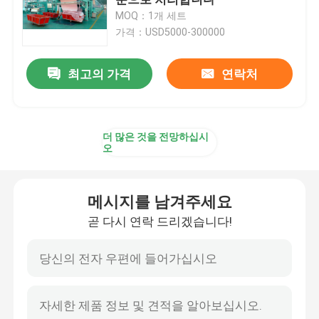
MOQ：1개 세트
가격：USD5000-300000
직물 건조 기계
최고의 가격
연락처
구성 열 고정 시간
직물 완성 가공기
더 많은 것을 전망하십시
오
텐터 프레임 기계
메시지를 남겨주세요
직물 염색 기계
곧 다시 연락 드리겠습니다!
나염기
건조 기계를 쓰러뜨리세요