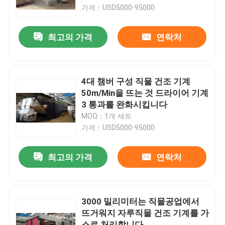
가격：USD5000-95000
제품 소개
최고의 가격
연락처
직물 너비 내기 기계
4대 챔버 구성 직물 건조 기계
허풍 너비 내기 기계
50m/Min을 뜨는 것 드라이어 기계
3 통과를 완화시킵니다
MOQ：1개 세트
구성 너비 내기 기계
가격：USD5000-95000
직물 건조 기계
최고의 가격
연락처
구성 열 고정 시간
3000 밀리미터는 직물공업에서
뜨거워지 자루직물 건조 기계를 가
직물 완성 가공기
스로 처리합니다