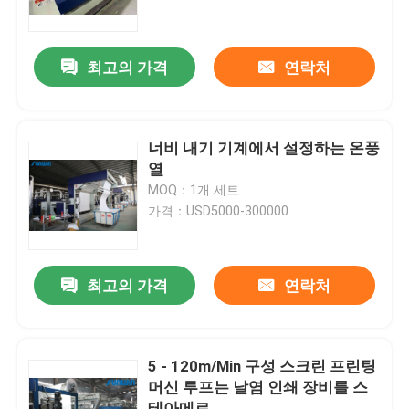
제품 소개
최고의 가격
연락처
직물 너비 내기 기계
너비 내기 기계에서 설정하는 온풍
허풍 너비 내기 기계
열
MOQ：1개 세트
가격：USD5000-300000
구성 너비 내기 기계
직물 건조 기계
최고의 가격
연락처
구성 열 고정 시간
5 - 120m/Min 구성 스크린 프린팅
머신 루프는 날염 인쇄 장비를 스
직물 완성 가공기
테아메르