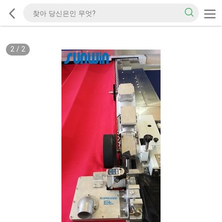
2
/
2