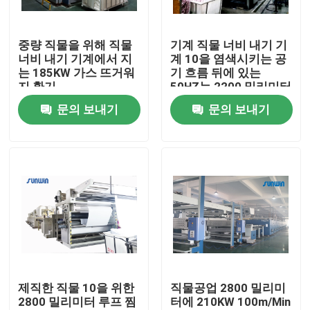
공장 여행
중량 직물을 위해 직물
기계 직물 너비 내기 기
너비 내기 기계에서 지
계 10을 염색시키는 공
는 185KW 가스 뜨거워
기 흐름 뒤에 있는
품질 관리
지 환기
50HZ는 2200 밀리미터
를 챔버에 수용합니다
문의 보내기
문의 보내기
연락주세요
인용문을 요구하세요
직물 너비 내기 기계
허풍 너비 내기 기계
제직한 직물 10을 위한
직물공업 2800 밀리미
2800 밀리미터 루프 찜
터에 210KW 100m/Min
구성 너비 내기 기계