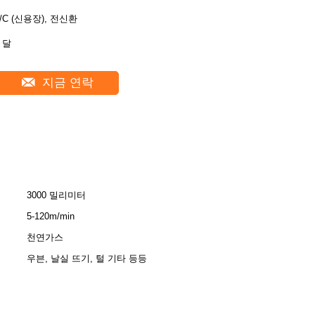
L/C (신용장), 전신환
 달
지금 연락
3000 밀리미터
5-120m/min
천연가스
우븐, 날실 뜨기, 털 기타 등등