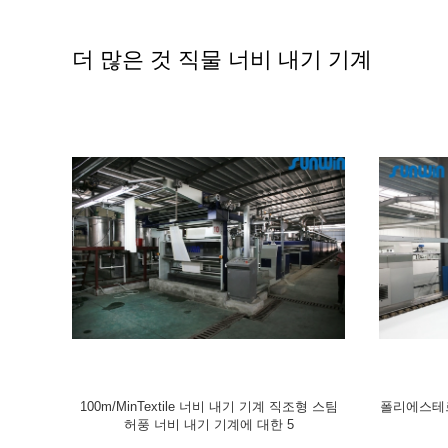
더 많은 것 직물 너비 내기 기계
기계 가스 뜨
테리 직물 타월을 위해 장비 2600 밀리미터를
긴 말뚝 구
계
완성하는 완전한 타월 스텐터 구성 직물
니싱