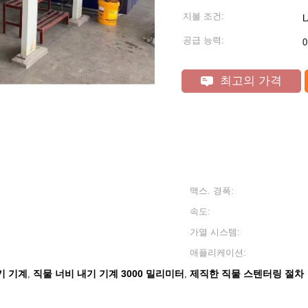
지불 조건:
공급 능력:
0
최고의 가격
맥스. 경폭:
속도:
가열 시스템:
애플리케이션:
기 기계
직물 너비 내기 기계 3000 밀리미터
제직한 직물 스텐터링 절차
,
,