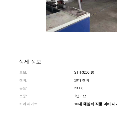
상세 정보
모델:
STH-3200-10
챔버:
10개 챔버
온도:
230 Ｃ
보증:
1년이요
하이 라이트:
10대 체임버 직물 너비 내