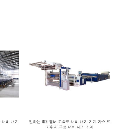
계공정을 완
염색 구성을 위한 자동 허풍 직물 스텐터 기계
100m/Mi
2800 밀리미터
허풍