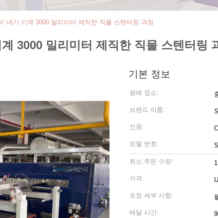
비 내기 기계 3000 밀리미터 제직한 직물 스텐터링 과정
기계 3000 밀리미터 제직한 직물 스텐터링 
기본 정보
원래 장소:
브랜드 이름:
인증:
모델 번호:
S
최소 주문 수량:
가격:
U
포장 세부 사항:
배달 시간:
9