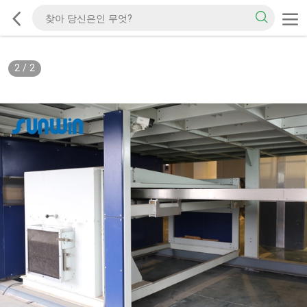
2
/
2