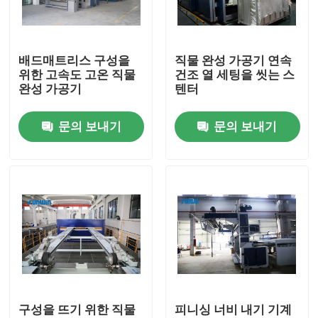
공장 여행
배드매트리스 구성을
직물 완성 가공기 연속
위한 고속도 고온 직물
건조 열 세팅을 씻는 스
품질 관리
완성 가공기
텐터
문의 보내기
문의 보내기
연락주세요
인용문을 요구하세요
직물 너비 내기 기계
허풍 너비 내기 기계
구성을 뜨기 위한 직물
피니싱 너비 내기 기계
구성 너비 내기 기계