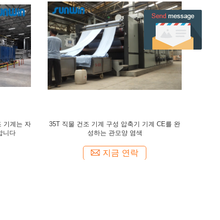
4대 챔버 구성 직물 건조 기계 50m/Min을 뜨는
3 통과 구성
장 구성
것 드라이어 기계 3 통과를 완화시킵니다
지금 연락