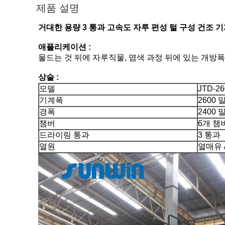
제품 설명
거대한 용량 3 통과 고속도 자루 편성 털 구성 건조 
애플리케이션 :
물드는 것 뒤에 자루직물, 염색 과정 뒤에 있는 개방
상술 :
모델
JTD-26
기계폭
2600
경폭
2400
챔버
6개 챔
드라이링 통과
3 통과
열원
열매유 