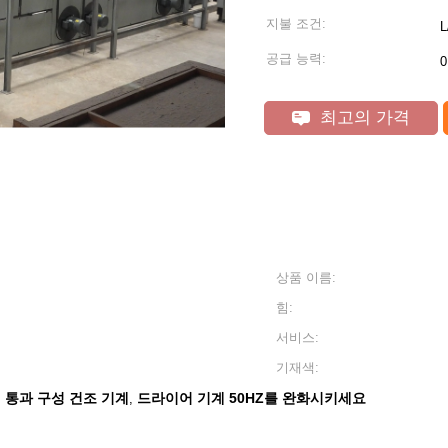
지불 조건:
공급 능력:
0
최고의 가격
상품 이름:
힘:
서비스:
기재색:
대 통과 구성 건조 기계
드라이어 기계 50HZ를 완화시키세요
,