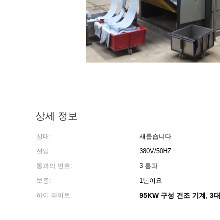
상세 정보
상태:
새롭습니다
전압:
380V/50HZ
통과의 번호:
3 통과
보증:
1년이요
하이 라이트:
95KW 구성 건조 기계
3
,