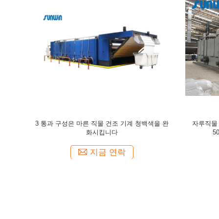
계 CE를 완
통 모양 편성포를 위한 자동 풍선기구 패더 구
거대한 능력
성 압축기 직물 드라이어 기계
직물
지금 연락