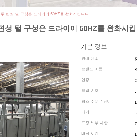
 자루 편성 털 구성은 드라이어 50HZ를 완화시킵니다
루 편성 털 구성은 드라이어 50HZ를 완화시
기본 정보
원래 장소:
브랜드 이름:
인증:
모델 번호:
J
최소 주문 수량:
가격:
U
포장 세부 사항:
배달 시간:
1