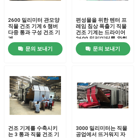
제품 소개
2600 밀리미터 관모양
편성물을 위한 텐터 프
직물 건조 기계 6 챔버
레임 침상 폭출기 직물
다중 통과 구성 건조 기
건조 기계는 드라이어
직물 너비 내기 기계
계
2600 밀리미터를 완화
시킵니다
문의 보내기
문의 보내기
허풍 너비 내기 기계
구성 너비 내기 기계
직물 건조 기계
구성 열 고정 시간
건조 기계를 수축시키
3000 밀리미터는 직물
는 3 통과 직물 건조 기
공업에서 뜨거워지 자
직물 완성 가공기