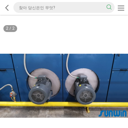
2
/
2