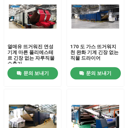
열매유 뜨거워진 연성
170 도 가스 뜨거워지
기계 마른 폴리에스테
천 완화 기계 긴장 없는
르 긴장 없는 자루직물
직물 드라이어
수축기
문의 보내기
문의 보내기
홈
회사 소개
접촉