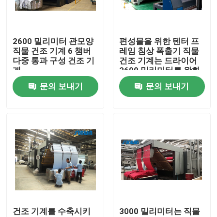
제품 소개
2600 밀리미터 관모양
편성물을 위한 텐터 프
직물 건조 기계 6 챔버
레임 침상 폭출기 직물
직물 너비 내기 기계
다중 통과 구성 건조 기
건조 기계는 드라이어
계
2600 밀리미터를 완화
시킵니다
문의 보내기
문의 보내기
허풍 너비 내기 기계
구성 너비 내기 기계
직물 건조 기계
구성 열 고정 시간
건조 기계를 수축시키
3000 밀리미터는 직물
직물 완성 가공기