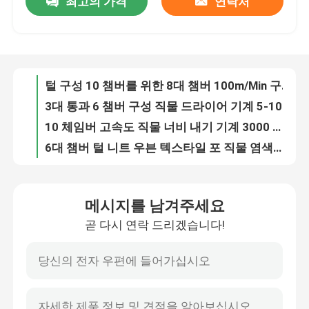
최고의 가격
연락처
털 구성 10 챔버를 위한 8대 챔버 100m/Min 구성 허풍 너비 내기 기계
3대 통과 6 챔버 구성 직물 드라이어 기계 5-100m/min
공장 여행
10 체임버 고속도 직물 너비 내기 기계 3000 밀리미터 제직한 직물 스텐터링 과정
6대 챔버 털 니트 우븐 텍스타일 포 직물 염색기 너비 내기 기계
품질 관리
170 도 가스 뜨거워지 천 완화 기계 긴장 없는 직물 드라이어
건조 기계를 수축시키는 3 통과 직물 건조 기계 132KW 자루 편성 직물
연락주세요
집에 직물 너비 내기 기계 380V 185KW에서 지는 직물 패브릭 열기
털 구성을 위한 고온 직물 120m/Min 초침 너비 내기 기계
섬유 가공 장비를 위한 직물 기계 / 너비 내기 기계
인용문을 요구하세요
명부와 4대 체임버 직물 너비 내기 기계가 장치 집에 직물 구성을 1회분으로 처리합니다
메시지를 남겨주세요
1800 밀리미터 구성 열 세팅 공정 코팅 스텐터 직물 완성 가공기
직물 너비 내기 기계
곧 다시 연락 드리겠습니다!
단일 패스 자루 편성은 마른 기계 2-6 챔버 5-50m/min을 완화시킵니다
수건 원단을 위한 다중 통과 긴장 없는 천 완화 기계
허풍 너비 내기 기계
석유는 직물 산업 2-6 챔버에서 자루 편성 건조 기계를 가열시켰습니다
6개 챔버는 인쇄한 후 마른 기계 5-50m/Min 루프 찜통 구성을 완화시킵니다
구성 너비 내기 기계