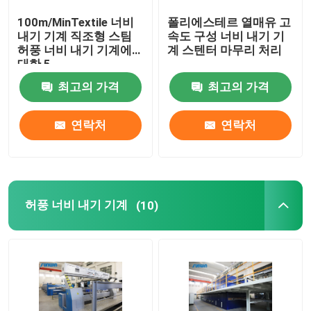
100m/MinTextile 너비
폴리에스테르 열매유 고
스텐터 완료기
내기 기계 직조형 스팀
속도 구성 너비 내기 기
허풍 너비 내기 기계에
계 스텐터 마무리 처리
대한 5
드라이어 기계를 완화시키세요
최고의 가격
최고의 가격
연락처
연락처
허풍 너비 내기 기계
(10)