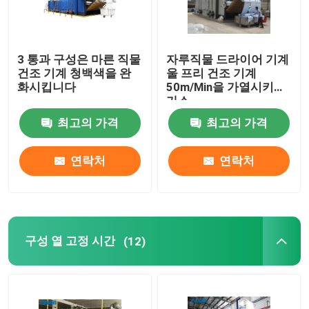
3 통과 구성은 마른 직물
자루직물 드라이어 기계
건조 기계 청백색을 완
울 프리 건조 기계
화시킵니다
50m/Min을 가열시키는
가스
최고의 가격
최고의 가격
연락처
연락처
구성 열 고정 시간
(12)