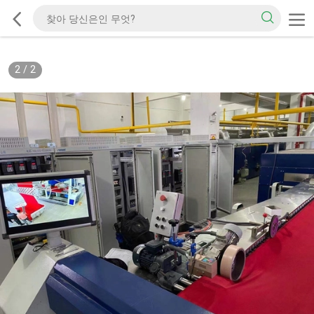
2
/
2