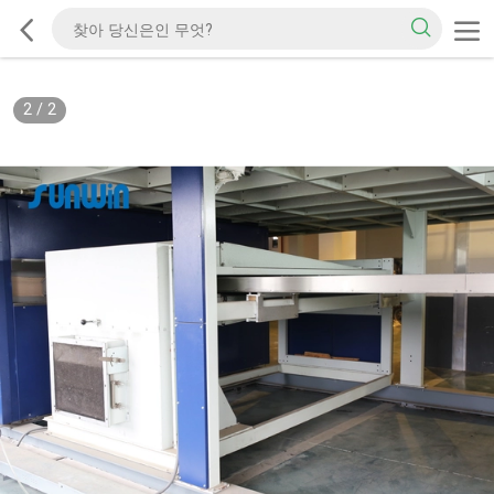
2
/
2