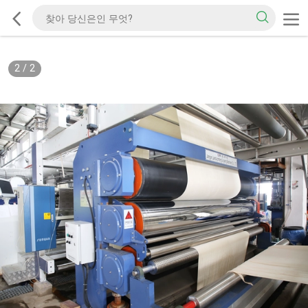
2
/
2