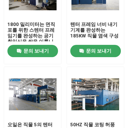
공장 여행
1800 밀리미터는 면직
텐터 프레임 너비 내기
포를 위한 스텐터 프레
기계를 완성하는
품질 관리
임기를 완성하는 공기
185KW 직물 염색 구성
취입식을 쌍을 이룹니
다
문의 보내기
문의 보내기
연락주세요
인용문을 요구하세요
직물 너비 내기 기계
허풍 너비 내기 기계
오일은 직물 5의 텐터
50HZ 직물 코팅 허풍
구성 너비 내기 기계