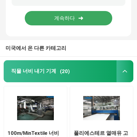
직물 건조 기계
구성 열 고정 시간
미국에서 온 다른 카테고리
직물 완성 가공기
직물 너비 내기 기계
(20)
텐터 프레임 기계
직물 염색 기계
나염기
건조 기계를 쓰러뜨리세요
100m/MinTextile 너비
폴리에스테르 열매유 고