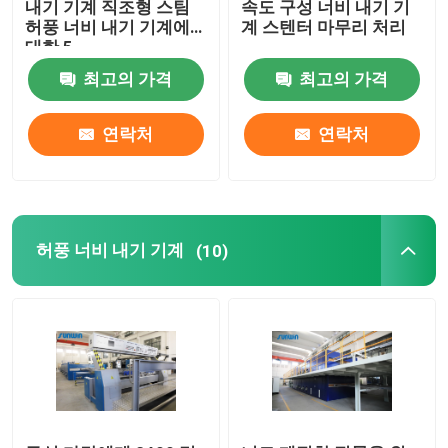
내기 기계 직조형 스팀
속도 구성 너비 내기 기
허풍 너비 내기 기계에
계 스텐터 마무리 처리
대한 5
스텐터 완료기
최고의 가격
최고의 가격
드라이어 기계를 완화시키세요
연락처
연락처
허풍 너비 내기 기계
(10)