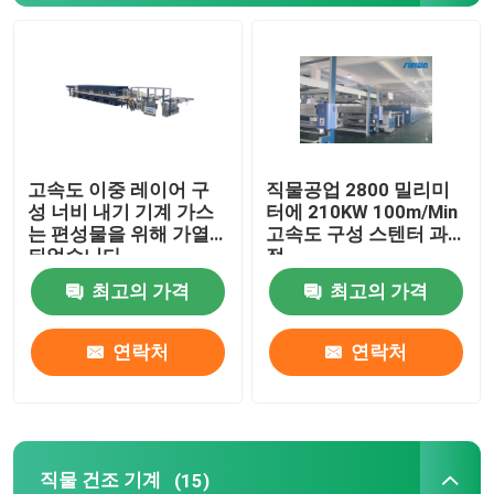
직물 건조 기계
구성 열 고정 시간
고속도 이중 레이어 구
직물공업 2800 밀리미
직물 완성 가공기
성 너비 내기 기계 가스
터에 210KW 100m/Min
는 편성물을 위해 가열
고속도 구성 스텐터 과
되었습니다
정
텐터 프레임 기계
최고의 가격
최고의 가격
직물 염색 기계
연락처
연락처
나염기
건조 기계를 쓰러뜨리세요
직물 건조 기계
(15)