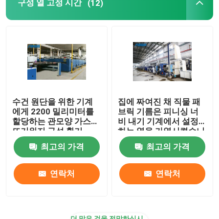
구성 열 고정 시간
(12)
수건 원단을 위한 기계
집에 짜여진 채 직물 패
에게 2200 밀리미터를
브릭 기름은 피니싱 너
할당하는 관모양 가스
비 내기 기계에서 설정
뜨거워지 구성 환기
하는 열을 가열시켰습니
다
최고의 가격
최고의 가격
연락처
연락처
더 많은 것을 전망하십시