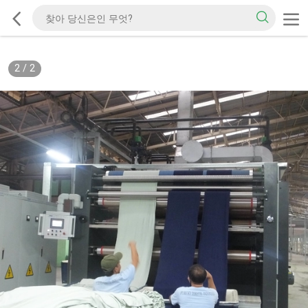
2
/
2