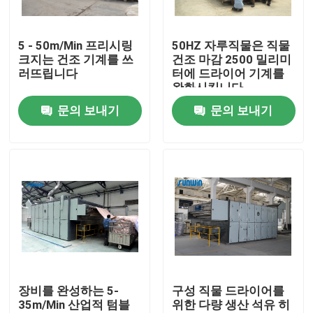
공장 여행
5 - 50m/Min 프리시링
50HZ 자루직물은 직물
크지는 건조 기계를 쓰
건조 마감 2500 밀리미
러뜨립니다
터에 드라이어 기계를
품질 관리
완화시킵니다
문의 보내기
문의 보내기
연락주세요
인용문을 요구하세요
직물 너비 내기 기계
허풍 너비 내기 기계
장비를 완성하는 5-
구성 직물 드라이어를
35m/Min 산업적 텀블
위한 다량 생산 석유 히
구성 너비 내기 기계