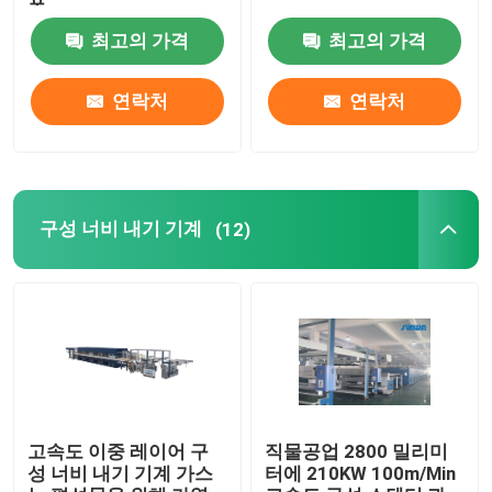
폭
최고의 가격
최고의 가격
직물 건조 기계
연락처
연락처
구성 열 고정 시간
직물 완성 가공기
구성 너비 내기 기계
(12)
텐터 프레임 기계
직물 염색 기계
나염기
고속도 이중 레이어 구
직물공업 2800 밀리미
성 너비 내기 기계 가스
터에 210KW 100m/Min
건조 기계를 쓰러뜨리세요