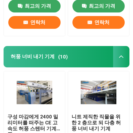
최고의 가격
최고의 가격
공장 여행
연락처
연락처
품질 관리
연락주세요
허풍 너비 내기 기계
(10)
인용문을 요구하세요
직물 너비 내기 기계
허풍 너비 내기 기계
구성 마감에게 2400 밀
니트 제직한 직물을 위
리미터를 떠주는 CE 고
한 2 층으로 되 다층 허
속도 허풍 스텐터 기계
풍 너비 내기 기계
구성 너비 내기 기계