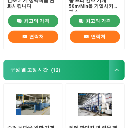
건조 기계 청백색을 완
울 프리 건조 기계
화시킵니다
50m/Min을 가열시키는
가스
최고의 가격
최고의 가격
연락처
연락처
구성 열 고정 시간
(12)
수건 원단을 위한 기계
집에 짜여진 채 직물 패