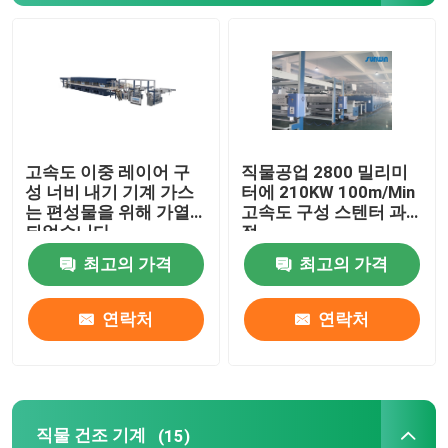
직물 건조 기계
구성 열 고정 시간
고속도 이중 레이어 구
직물공업 2800 밀리미
직물 완성 가공기
성 너비 내기 기계 가스
터에 210KW 100m/Min
는 편성물을 위해 가열
고속도 구성 스텐터 과
되었습니다
정
텐터 프레임 기계
최고의 가격
최고의 가격
직물 염색 기계
연락처
연락처
나염기
건조 기계를 쓰러뜨리세요
직물 건조 기계
(15)