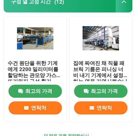
구성 열 고정 시간
(12)
수건 원단을 위한 기계
집에 짜여진 채 직물 패
에게 2200 밀리미터를
브릭 기름은 피니싱 너
할당하는 관모양 가스
비 내기 기계에서 설정
뜨거워지 구성 환기
하는 열을 가열시켰습니
다
최고의 가격
최고의 가격
연락처
연락처
더 많은 것을 전망하십시