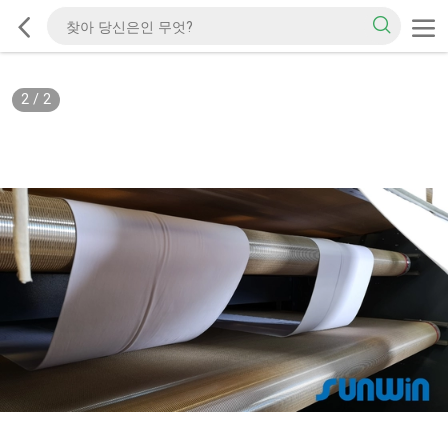
2
/
2