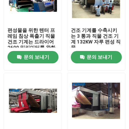
제품 소개
편성물을 위한 텐터 프
건조 기계를 수축시키
직물 너비 내기 기계
레임 침상 폭출기 직물
는 3 통과 직물 건조 기
건조 기계는 드라이어
계 132KW 자루 편성 직
2600 밀리미터를 완화
물
허풍 너비 내기 기계
시킵니다
문의 보내기
문의 보내기
구성 너비 내기 기계
직물 건조 기계
구성 열 고정 시간
직물 완성 가공기