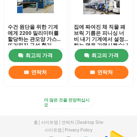
수건 원단을 위한 기계
집에 짜여진 채 직물 패
에게 2200 밀리미터를
브릭 기름은 피니싱 너
할당하는 관모양 가스
비 내기 기계에서 설정
뜨거워지 구성 환기
하는 열을 가열시켰습니
다
최고의 가격
최고의 가격
연락처
연락처
더 많은 것을 전망하십시
오
홈
사이트맵
연락처
Desktop Site
사이트맵
Privacy Policy