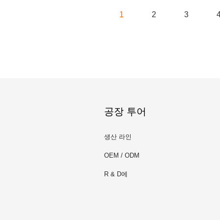
1
2
3
공장 투어
생산 라인
OEM / ODM
R & D에