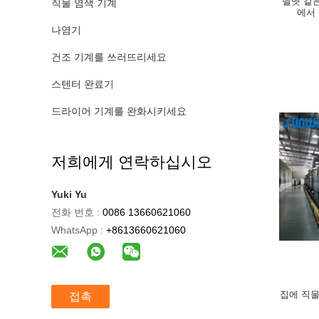
벨벳 같
직물 염색 기계
에서 
나염기
건조 기계를 쓰러뜨리세요
스텐터 완료기
드라이어 기계를 완화시키세요
저희에게 연락하십시오
Yuki Yu
전화 번호 :
0086 13660621060
WhatsApp :
+8613660621060
집에 직물
접촉