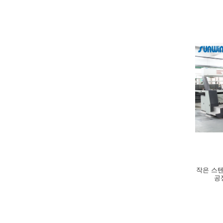
작은 스
공