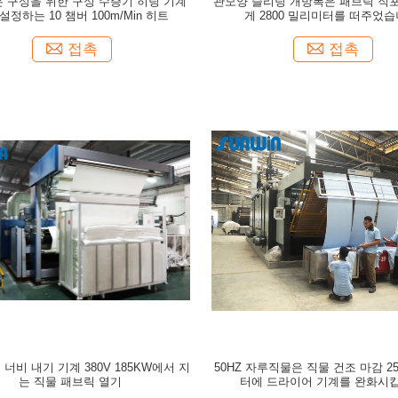
은 구성을 위한 구성 수증기 히팅 기계
관모양 슬리팅 개방폭은 패브릭 직
설정하는 10 챔버 100m/Min 히트
게 2800 밀리미터를 떠주었
접촉
접촉
 너비 내기 기계 380V 185KW에서 지
50HZ 자루직물은 직물 건조 마감 2
는 직물 패브릭 열기
터에 드라이어 기계를 완화시