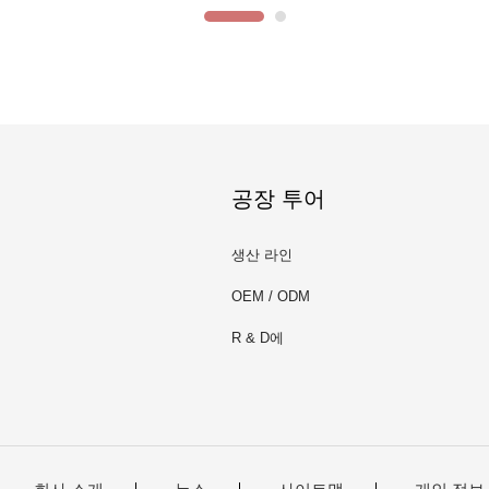
공장 투어
생산 라인
OEM / ODM
R & D에