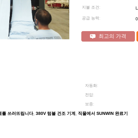
지불 조건:
공급 능력:
0
최고의 가격
자동화:
전압:
보증:
기계를 쓰러뜨립니다
380V 텀블 건조 기계
직물에서 SUNWIN 완료기
,
,