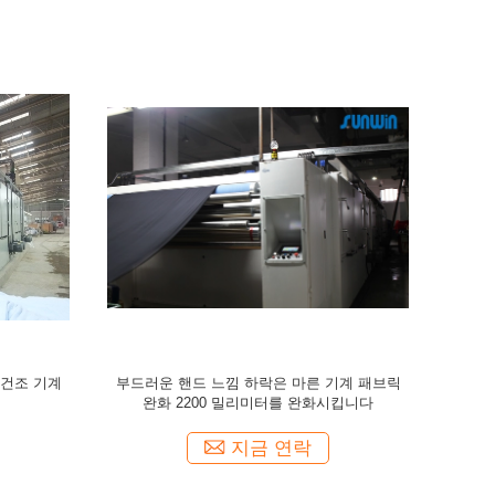
z 상업적 가
가스는 장비를 말리는 스텐터 하락을 완성하는
관모양인 뜨
직물 염색 기계를 가열시켰습니다
지금 연락