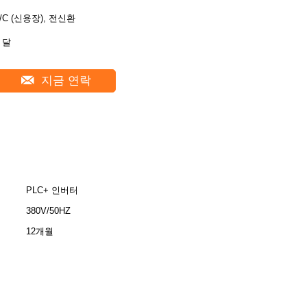
L/C (신용장), 전신환
 달
지금 연락
PLC+ 인버터
380V/50HZ
12개월