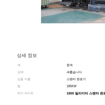
상세 정보
색:
청색
상태:
새롭습니다
상품 이름:
스텐터 완료기
힘:
185KW
하이 라이트:
1800 밀리미터 스텐터 완