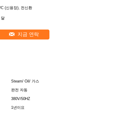
L/C (신용장), 전신환
 달
지금 연락
Steam/ Oil/ 가스
완전 자동
380V/50HZ
1년이요