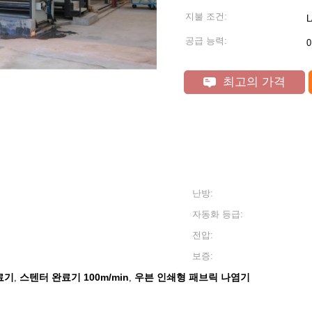
지불 조건:
공급 능력:
0
최고의 가격
난방:
자동화 등급:
전압:
보증:
료기
스텐터 완료기 100m/min
우븐 인쇄형 패브릭 나염기
,
,