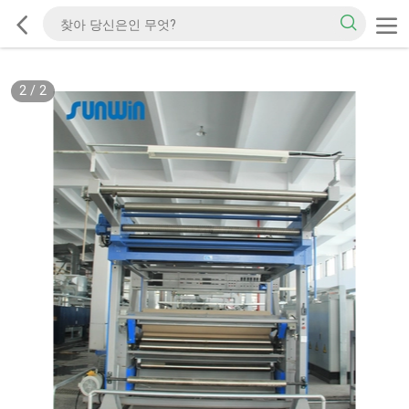
2
/
2