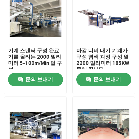
기계 스텐터 구성 완료
마감 너비 내기 기계가
기를 올리는 2000 밀리
구성 염색 과정 구성 열
미터 5-100m/Min 털 구
2200 밀리미터 185KW
성
뒤에 집니다
문의 보내기
문의 보내기
홈
회사 소개
접촉