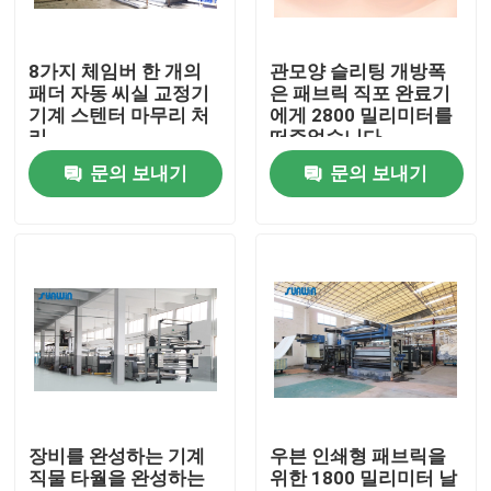
제품 소개
8가지 체임버 한 개의
관모양 슬리팅 개방폭
패더 자동 씨실 교정기
은 패브릭 직포 완료기
기계 스텐터 마무리 처
에게 2800 밀리미터를
직물 너비 내기 기계
리
떠주었습니다
문의 보내기
문의 보내기
허풍 너비 내기 기계
구성 너비 내기 기계
직물 건조 기계
구성 열 고정 시간
장비를 완성하는 기계
우븐 인쇄형 패브릭을
직물 타월을 완성하는
위한 1800 밀리미터 날
직물 완성 가공기