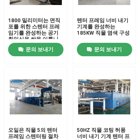
제품 소개
1800 밀리미터는 면직
텐터 프레임 너비 내기
포를 위한 스텐터 프레
기계를 완성하는
임기를 완성하는 공기
185KW 직물 염색 구성
직물 너비 내기 기계
취입식을 쌍을 이룹니
다
문의 보내기
문의 보내기
허풍 너비 내기 기계
구성 너비 내기 기계
직물 건조 기계
구성 열 고정 시간
오일은 직물 5의 텐터
50HZ 직물 코팅 허풍
프레임 스텐터링 절차
너비 내기 기계 텐터 프
직물 완성 가공기