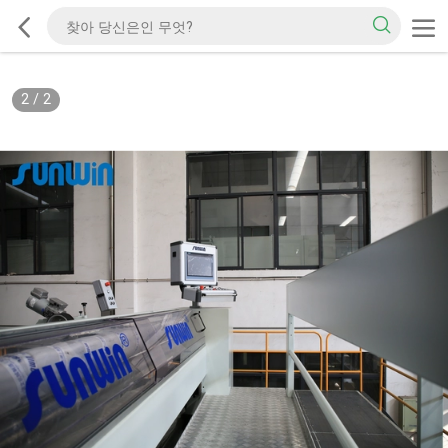
2
/
2