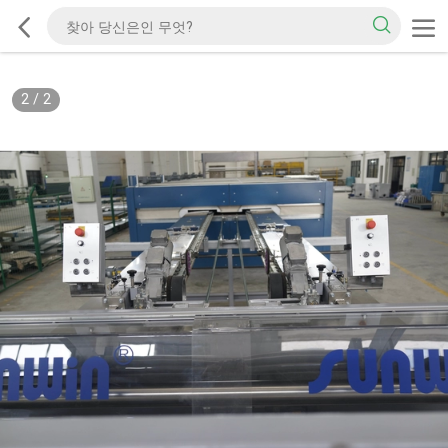
2
/
2