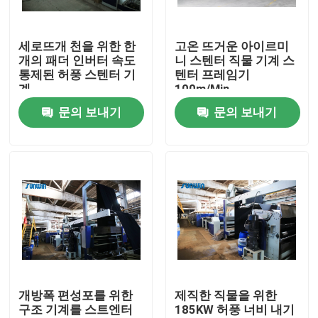
공장 여행
세로뜨개 천을 위한 한
고온 뜨거운 아이르미
개의 패더 인버터 속도
니 스텐터 직물 기계 스
통제된 허풍 스텐터 기
텐터 프레임기
품질 관리
계
100m/Min
문의 보내기
문의 보내기
연락주세요
인용문을 요구하세요
직물 너비 내기 기계
허풍 너비 내기 기계
개방폭 편성포를 위한
제직한 직물을 위한
구조 기계를 스트엔터
185KW 허풍 너비 내기
구성 너비 내기 기계