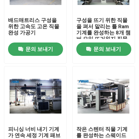
제품 소개
배드매트리스 구성을
구성을 뜨기 위한 직물
위한 고속도 고온 직물
을 펴서 말리는 틀 Ram
완성 가공기
기계를 완성하는 8개 챔
직물 너비 내기 기계
버 오일 뜨거워지 직물
문의 보내기
문의 보내기
허풍 너비 내기 기계
구성 너비 내기 기계
직물 건조 기계
구성 열 고정 시간
피니싱 너비 내기 기계
작은 스텐터 직물 기계
가 연속 세정 기계 패브
를 완성하는 스웨이드
직물 완성 가공기