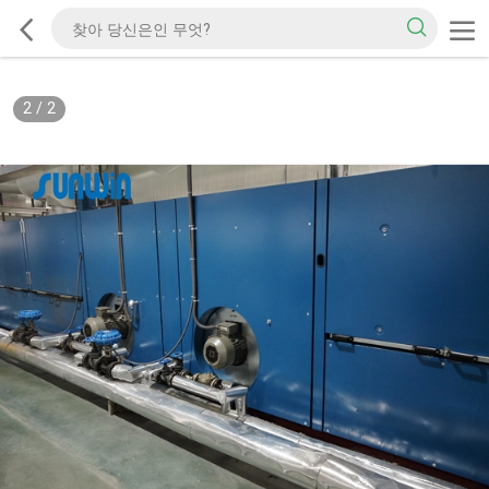
2
/
2