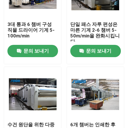
제품 소개
3대 통과 6 챔버 구성
단일 패스 자루 편성은
직물 드라이어 기계 5-
마른 기계 2-6 챔버 5-
직물 너비 내기 기계
100m/min
50m/min을 완화시킵니
다
문의 보내기
문의 보내기
허풍 너비 내기 기계
구성 너비 내기 기계
직물 건조 기계
구성 열 고정 시간
수건 원단을 위한 다중
6개 챔버는 인쇄한 후
직물 완성 가공기