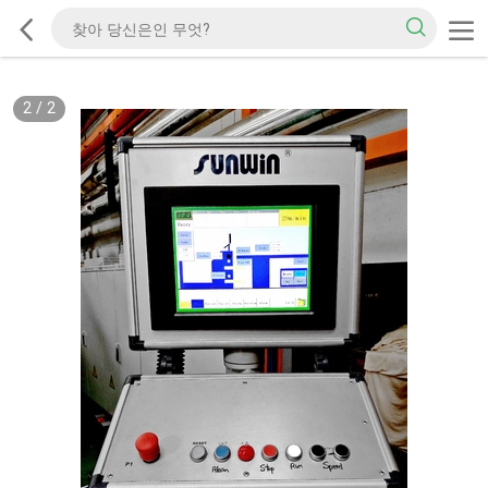
2
/
2