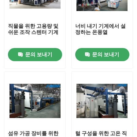
공장 여행
직물을 위한 고용량 및
너비 내기 기계에서 설
쉬운 조작 스텐터 기계
정하는 온풍열
품질 관리
문의 보내기
문의 보내기
연락주세요
인용문을 요구하세요
직물 너비 내기 기계
허풍 너비 내기 기계
섬유 가공 장비를 위한
털 구성을 위한 고온 직
구성 너비 내기 기계