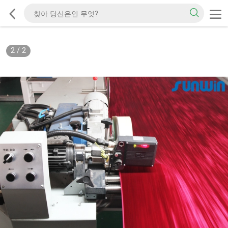
2
/
2