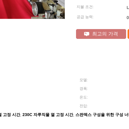
지불 조건:
공급 능력:
0
최고의 가격
모델:
경폭:
온도:
전압:
열 고정 시간
230C 자루직물 열 고정 시간
스판덱스 구성을 위한 구성 너
,
,