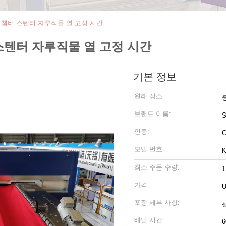
 챔버 스텐터 자루직물 열 고정 시간
스텐터 자루직물 열 고정 시간
기본 정보
원래 장소:
브랜드 이름:
인증:
모델 번호:
K
최소 주문 수량:
가격:
U
포장 세부 사항:
배달 시간:
6