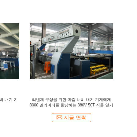
버 가스 뜨거
침대 깔개를 위한 열풍 순환 고속도 허풍 스텐
수건 원단을 
터 염색 마무리 기계
당하는 
지금 연락