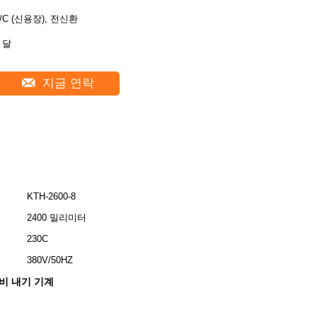
L/C (신용장), 전신환
 달
지금 연락
KTH-2600-8
2400 밀리미터
230C
380V/50HZ
비 내기 기계