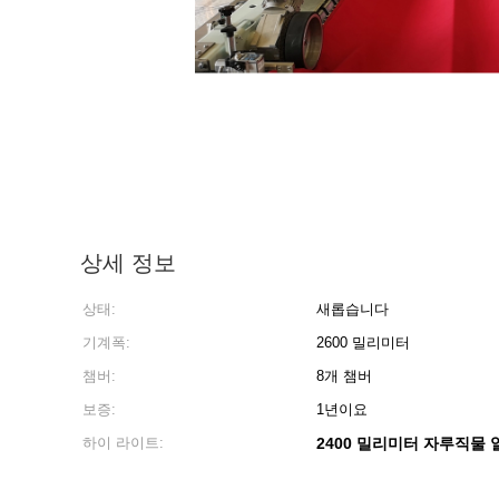
상세 정보
상태:
새롭습니다
기계폭:
2600 밀리미터
챔버:
8개 챔버
보증:
1년이요
하이 라이트:
2400 밀리미터 자루직물 