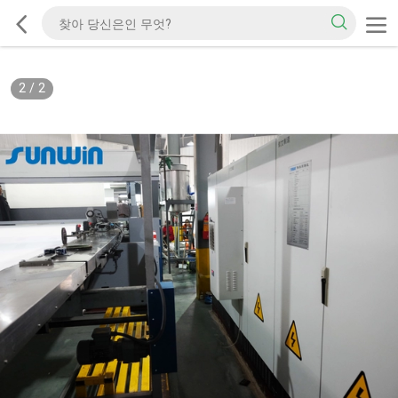
2
/
2