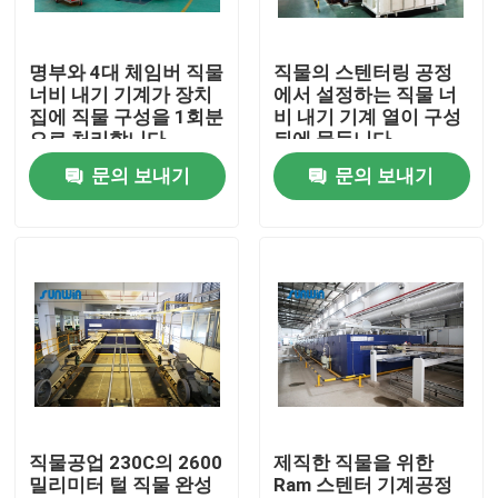
제품 소개
명부와 4대 체임버 직물
직물의 스텐터링 공정
너비 내기 기계가 장치
에서 설정하는 직물 너
집에 직물 구성을 1회분
비 내기 기계 열이 구성
직물 너비 내기 기계
으로 처리합니다
뒤에 물듭니다
문의 보내기
문의 보내기
허풍 너비 내기 기계
구성 너비 내기 기계
직물 건조 기계
구성 열 고정 시간
직물공업 230C의 2600
제직한 직물을 위한
밀리미터 털 직물 완성
Ram 스텐터 기계공정
직물 완성 가공기