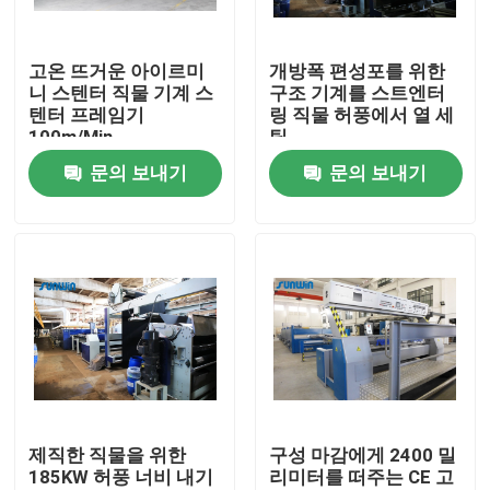
제품 소개
고온 뜨거운 아이르미
개방폭 편성포를 위한
니 스텐터 직물 기계 스
구조 기계를 스트엔터
텐터 프레임기
링 직물 허풍에서 열 세
직물 너비 내기 기계
100m/Min
팅
문의 보내기
문의 보내기
허풍 너비 내기 기계
구성 너비 내기 기계
직물 건조 기계
구성 열 고정 시간
제직한 직물을 위한
구성 마감에게 2400 밀
185KW 허풍 너비 내기
리미터를 떠주는 CE 고
직물 완성 가공기