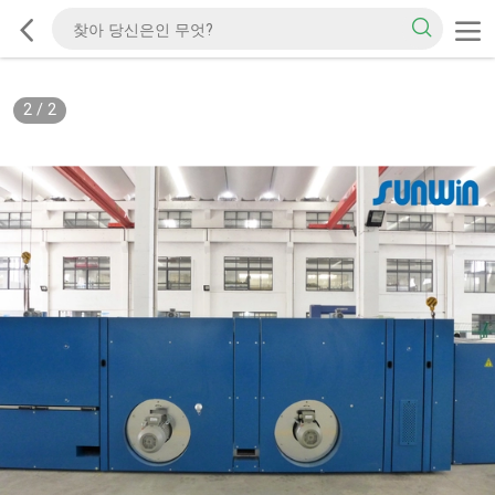
2
/
2