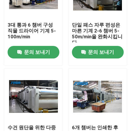
공장 여행
3대 통과 6 챔버 구성
단일 패스 자루 편성은
직물 드라이어 기계 5-
마른 기계 2-6 챔버 5-
품질 관리
100m/min
50m/min을 완화시킵니
다
문의 보내기
문의 보내기
연락주세요
인용문을 요구하세요
직물 너비 내기 기계
허풍 너비 내기 기계
수건 원단을 위한 다중
6개 챔버는 인쇄한 후
구성 너비 내기 기계