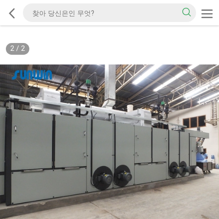
2
/
2