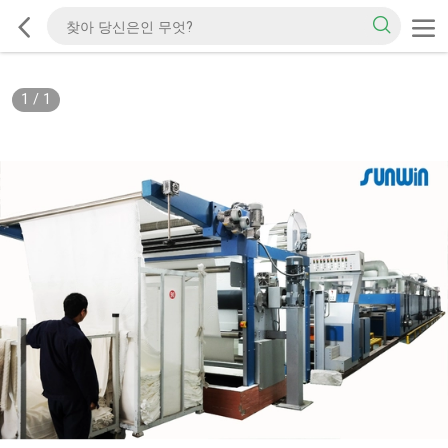
1
/
1