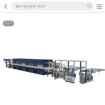
1
/
1