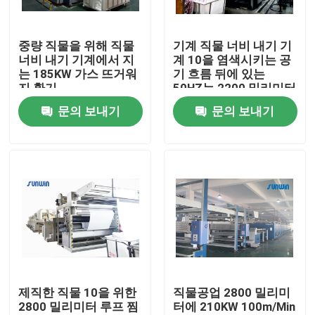
공장 여행
중량 직물을 위해 직물
기계 직물 너비 내기 기
너비 내기 기계에서 지
계 10을 염색시키는 공
는 185KW 가스 뜨거워
기 흐름 뒤에 있는
품질 관리
지 환기
50HZ는 2200 밀리미터
를 챔버에 수용합니다
문의 보내기
문의 보내기
연락주세요
인용문을 요구하세요
직물 너비 내기 기계
허풍 너비 내기 기계
제직한 직물 10을 위한
직물공업 2800 밀리미
2800 밀리미터 루프 찜
터에 210KW 100m/Min
구성 너비 내기 기계